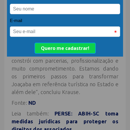
Além de estimular o turismo sustentável e
criativo, o “Destino Joaçaba” aposta na
união entre setor público e privado para
consolidar a cidade como um dos principais
pontos de visitação do interior
catarinense
.
“Este é um projeto de longo prazo, que se
constrói com parcerias, profissionalização e
muito comprometimento. Estamos dando
os primeiros passos para transformar
Joaçaba em referência turística no Estado e
além dele”, concluiu Krause.
Fonte:
ND
Leia também:
PERSE: ABIH-SC toma
medidas jurídicas para proteger os
direitos dos associados