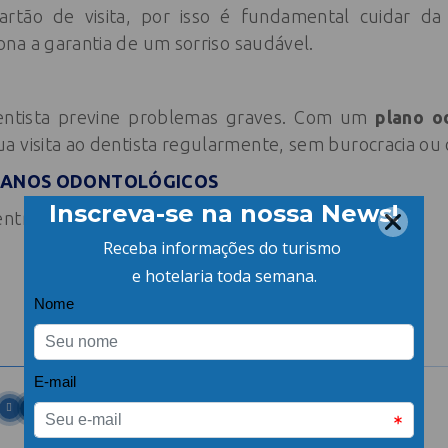
artão de visita, por isso é fundamental cuidar d
na a garantia de um sorriso saudável.
 dentista previne problemas graves. Com um
plano o
a visita ao dentista regularmente, sem burocracia ou 
LANOS ODONTOLÓGICOS
entre em contato!