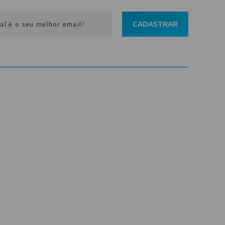
CADASTRAR
Entre em contato
Av. Pref. Osmar Cunha, 183 /
Bloco B, Sl. 801 / Centro /
88015-100 / Florianópolis / SC
abih@
(48) 98843-7711
(48) 98843-7659