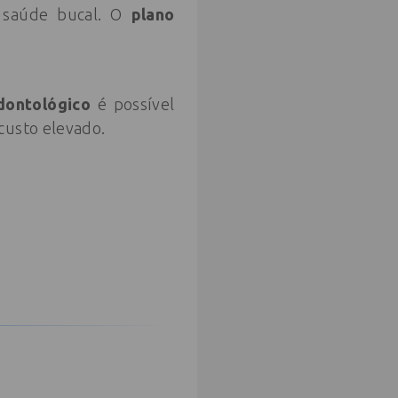
a saúde bucal. O
plano
dontológico
é possível
custo elevado.