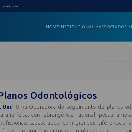
HOME
INSTITUCIONAL
ASSOCIADOS
 Planos Odontológicos
 Uni
? Uma Operadora do seguimento de planos odo
para jurídica, com abrangência nacional, possui ampl
rofissionais cadastrados, com grandes diferenciais
stéticos, ou procedimentos que o plano contratado nã