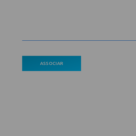
Cadastre-se na newsletter e rec
nosso conteúdo em seu e-mail
Com
ASSOCIAR
Ho
ÁREA DO ASSOCIADO
A En
POLÍTICA DE PRIVACIDADE
Asso
Notí
Con