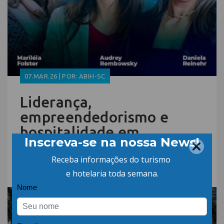
07.MAR.26 | POR: ABIH-SC
Liderança,
empreendedorismo e
hospitalidade em
destaque no Dia
Internacional da Mulher