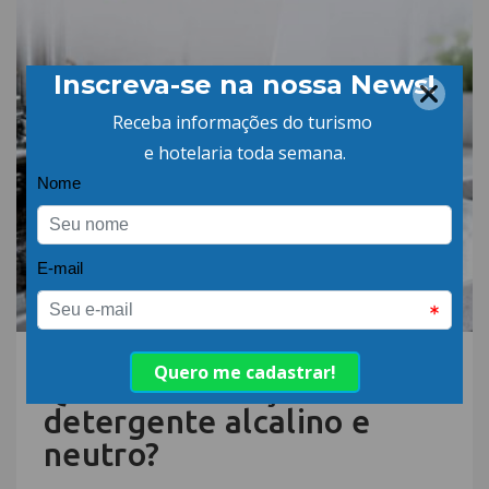
06.AGO.26 | POR: ABIH-SC
Qual a diferença entre
detergente alcalino e
neutro?