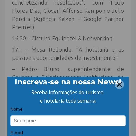
concretizando resultados”, com Tiago
Flores Dias, Giovani Affonso Rampon e Júlio
Pereira (Agência Kaizen – Google Partner
Premier)
16:30 – Circuito Equipotel & Networking
17h – Mesa Redonda: “A hotelaria e as
possíveis oportunidades de investimento”
– Pedro Bruno, superintendente de
Governo e Relacionamento Institucional do
BNDES
– Anderson Aorivan da Cunha Possa,
presidente do Banco do Nordeste do Brasil
– Alberto Martinhago Vieira,
superintendente de Pessoa Jurídica do
Banco do Brasil