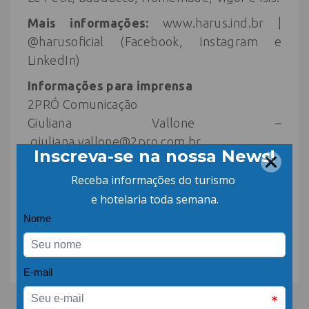
Mais informações:
www.harus.ind.br |
@harusoficial (Facebook, Instagram e
LinkedIn)
Informações para imprensa
2PRÓ Comunicação
Giuliana Vallone –
giuliana.vallone@2pro.com.br
Maio/2022
COMPARTILHE: