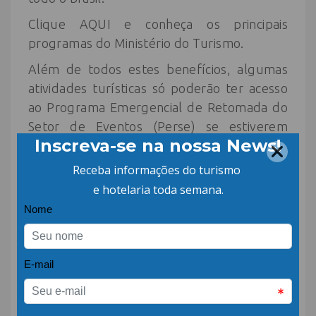
Clique AQUI e conheça os principais
programas do Ministério do Turismo.
Além de todos estes benefícios, algumas
atividades turísticas só poderão ter acesso
ao Programa Emergencial de Retomada do
Setor de Eventos (Perse) se estiverem
inscritas no Cadastur, como estabelece a
Portaria n° 7.163/2021 do Ministério da
Economia. É o caso de empresas de
realização ou comercialização de
congressos, eventos esportivos, feiras de
negócios, shows, festas, casas de eventos e
hotelaria em geral, entre outros. A Lei nº
14.148/2021, que cria o Perse, foi
sancionada em maio deste ano pelo