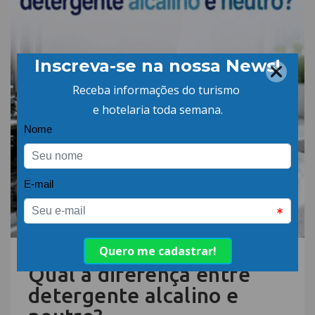
06.AGO.26 | POR: ABIH-SC
Qual a diferença entre
detergente alcalino e