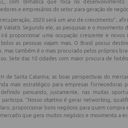
, com temática que foca no desenvolvimento 
edores e empresários do setor para geração de negóc
e recuperação, 2020 será um ano de crescimento”, afir
 Vailatti. Segundo ele, as pesquisas e o movimento
irá proporcionar uma ocupação crescente e novos i
bolso as pessoas viajam mais. O Brasil possui desti
 mas também é o mais procurado pelos próprios brasil
so. Sete das 10 cidades com maior procura de hotéis 
BIH de Santa Catarina, as boas perspectivas do merc
nda mais estratégico para empresas fornecedoras pa
i definido pensando, justamente, nas muitas opor
participa. “Nosso objetivo é gerar networking, qualif
 claro, proporcionar bons negócios para quem compra
 mercado que gera muitos negócios e movimenta a ec