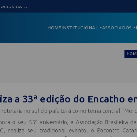
HOME
INSTITUCIONAL
ASSOCIADOS
HOM
iza a 33ª edição do Encatho 
 hotelaria no sul do país terá como tema central “Mer
 o seu 55º aniversário, a Associação Brasileira da
C, realiza seu tradicional evento, o Encontro Cata