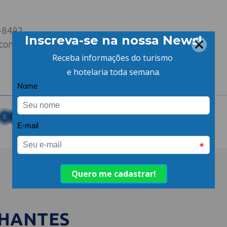
2-8492
com.br
LHANTES