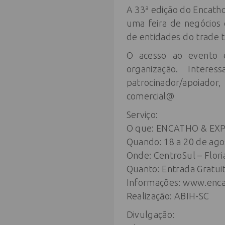
A 33ª edição do Encatho
uma feira de negócios
de entidades do trade t
O acesso ao evento é
organização. Inter
patrocinador/apoiador
comercial@
Serviço:
O que: ENCATHO & EX
Quando: 18 a 20 de ago
Onde: CentroSul – Flori
Quanto: Entrada Gratui
Informações: www.enca
Realização: ABIH-SC
Divulgação: