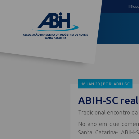
16.JAN.20 | POR: ABIH-SC
ABIH-SC real
Tradicional encontro da
No ano em que comemora
Santa Catarina- ABIH-S