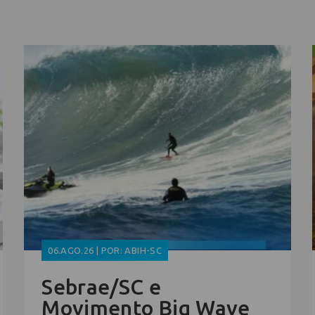
06.AGO.26 | POR: ABIH-SC
Sebrae/SC e
Movimento Big Wave