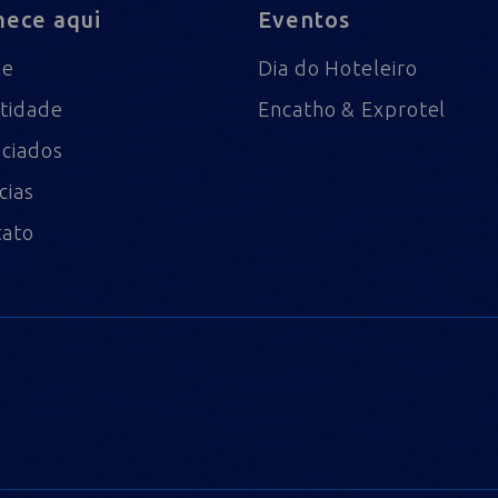
ece aqui
Eventos
me
Dia do Hoteleiro
tidade
Encatho & Exprotel
ciados
cias
tato