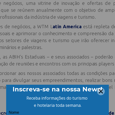
 negócios, uma vitrine de inovação e ofertas de 
que se reúnem anualmente com o objetivo de ampl
rofissionais da indústria de viagens e turismo.
s de negócios, a WTM L
atin America
está repleta de
ssoais e aprimorar o conhecimento e compreensão da i
dos setores de viagens e turismo que irão oferecer i
minários e palestras.
 as ABIH’s Estaduais – e seus associados – poderão
zação de reuniões e encontros com os principais player
orcionar aos nossos associados todas as condições p
 para divulgar seus empreendimentos, realizar bons n
 maiores nomes do turismo global”, afirmou Manoel L
ecretário de Turismo de SC discute novo modelo de