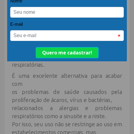
apresenta vantagens em relação aos
sanitizantes
comuns na eliminação de maus odores,
eliminando os custos com aromatizadores
de
ambientes que apenas camuflam
temporariamente o problema. Previne
doenças
respiratórias.
É uma excelente alternativa para acabar
com
os problemas de saúde causados pela
proliferação de ácaros, vírus e bactérias,
relacionados a alergias e problemas
respiratórios como a sinusite e a rinite.
Por isso, seu uso não se restringe ao uso em
estabelecimentos comerciais, mas,