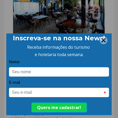
Clique e confira lançamento dos móveis
para área externa by Franco Bachot
Quer saber mais? Entre em contato agora
mesmo!
(47) 3035-6050
|
CONTATO@TETRA4.COM.BR
RUA CORONEL VIDAL RAMOS, 163 – SALA
01
JARDIM BLUMENAU – 89010-330 –
BLUMENAU/SC