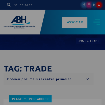
ASSOCIAR
HOME
»
TRADE
TAG: TRADE
Ordenar por:
19.AGO.21 | POR: ABIH-SC