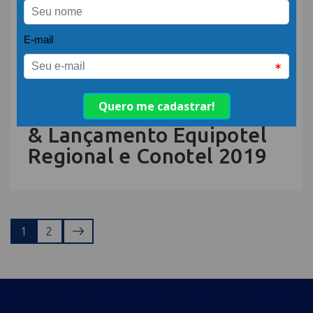
Sócio Colaborador –
SiteMinder
05.ABR.19 | POR: ABIH-SC
Apresentação SiteMinder
& Lançamento Equipotel
Regional e Conotel 2019
1
2