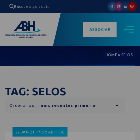
ASSOCIAR
HOME
»
SELOS
TAG: SELOS
Ordenar por:
22.JAN.21 | POR: ABIH-SC