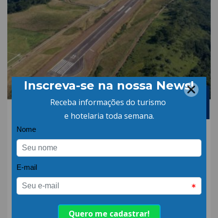
11.JUL.24 | POR: ABIH-SC
Aeroportos de São
Joaquim e Dionísio
Cerqueira estão
autorizados para
receberem pousos e
decolagens