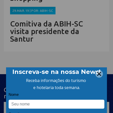
29.MAR.19 | POR: ABIH-SC
Comitiva da ABIH-SC
visita presidente da
Santur
Cadastre-se na newsletter e receba
nosso conteúdo em seu e-mail