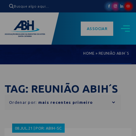
ASSOCIAR
HOME
»
REUNIÃO ABIH´S
TAG: REUNIÃO ABIH´S
Ordenar por:
08.JUL.21 | POR: ABIH-SC