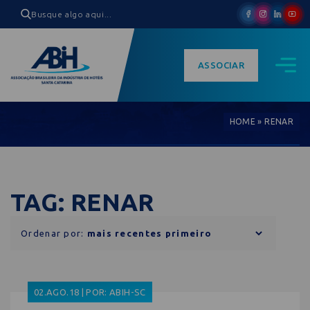
ASSOCIAR
HOME
»
RENAR
TAG: RENAR
Ordenar por:
02.AGO.18 | POR: ABIH-SC