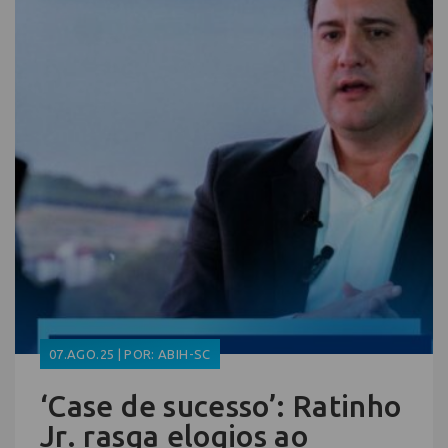
07.AGO.25 | POR: ABIH-SC
‘Case de sucesso’: Ratinho
Jr. rasga elogios ao