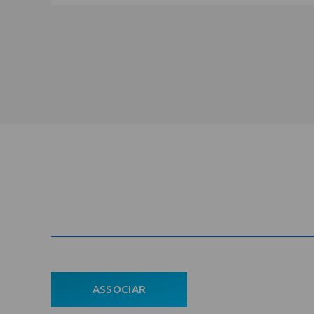
Cadastre-se na newsletter e rec
nosso conteúdo em seu e-mail
ASSOCIAR