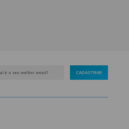
CADASTRAR
Entre em contato
Av. Pref. Osmar Cunha, 183 /