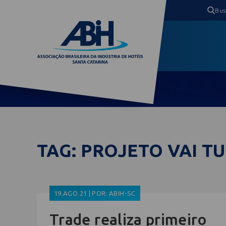
TAG: PROJETO VAI T
19.AGO.21 | POR: ABIH-SC
Trade realiza primeiro