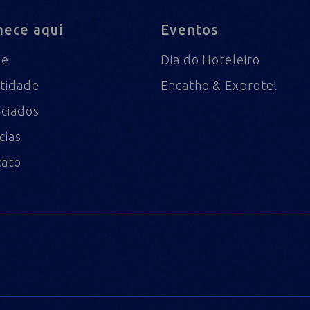
ece aqui
Eventos
me
Dia do Hoteleiro
tidade
Encatho & Exprotel
ciados
cias
tato