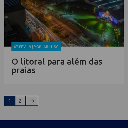
07.FEV.19 | POR: ABIH-SC
O litoral para além das
praias
1
2