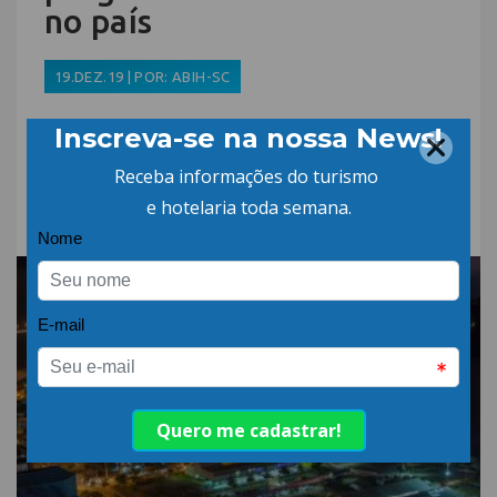
no país
19.DEZ.19 | POR: ABIH-SC
Praias de difícil acesso em
Florianópolis ganham
postos guarda-vidas