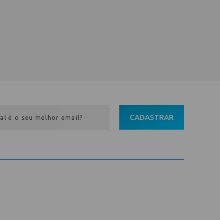
CADASTRAR
Entre em contato
Av. Pref. Osmar Cunha, 183 /
Bloco B, Sl. 801 / Centro /