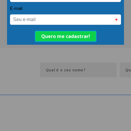
eba
ece aqui
Eventos
me
Dia do Hoteleiro