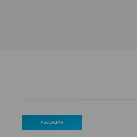
Cadastre-se na newsletter e rec
nosso conteúdo em seu e-mail
Com
ASSOCIAR
Ho