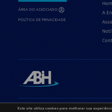
Ho
ÁREA DO ASSOCIADO
A En
POLÍTICA DE PRIVACIDADE
Asso
Notí
Con
Este site utiliza cookies para melhorar sua experiê
© Copyright 2022 - Todos os direitos reservados.