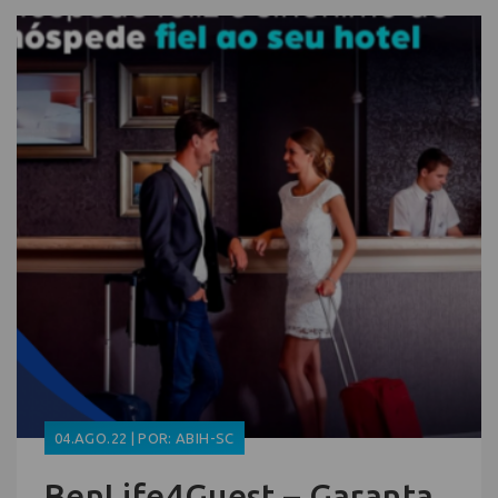
04.AGO.22 | POR: ABIH-SC
BenLife4Guest – Garanta