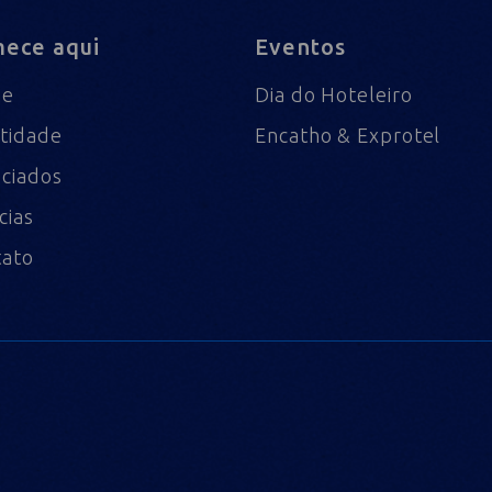
ece aqui
Eventos
me
Dia do Hoteleiro
tidade
Encatho & Exprotel
ciados
cias
tato