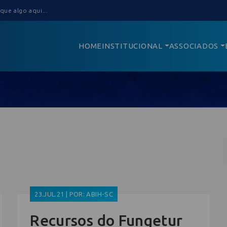
HOME
INSTITUCIONAL
ASSOCIADOS
23.JUL.21 | POR: ABIH-SC
Recursos do Fungetur