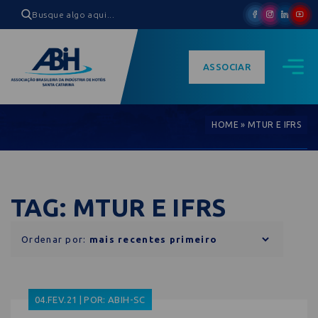
ASSOCIAR
HOME
»
MTUR E IFRS
TAG: MTUR E IFRS
Ordenar por:
04.FEV.21 | POR: ABIH-SC