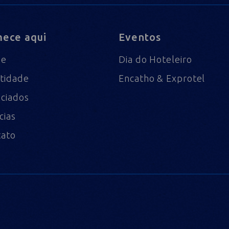
ece aqui
Eventos
me
Dia do Hoteleiro
tidade
Encatho & Exprotel
ciados
cias
tato