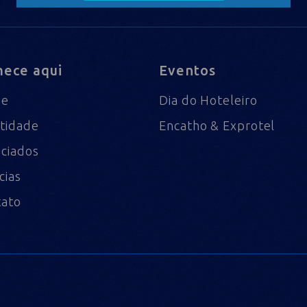
ece aqui
Eventos
me
Dia do Hoteleiro
tidade
Encatho & Exprotel
ciados
cias
tato