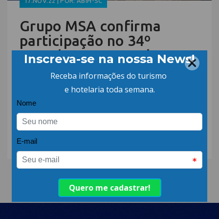
17.NOV.22 | POR: ABIH-SC
Grupo MSA confirma
participação no 34º
Encatho & Exprotel
14.SET.22 | POR: ABIH-SC
ABIH-SC participa do 2°
Encontro Regional do
Turismo