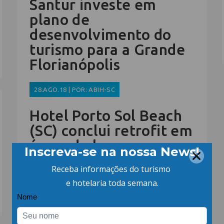
Santur investe em
plano de
desenvolvimento do
turismo para a Grande
Florianópolis
28.AGO.18 | POR: ABIH-SC
Hotel Porto Sol Beach
(SC) conclui retrofit em
áreas de lazer