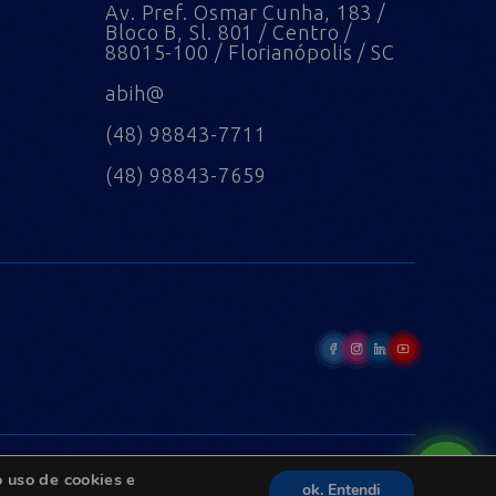
Av. Pref. Osmar Cunha, 183 /
Bloco B, Sl. 801 / Centro /
88015-100 / Florianópolis / SC
abih@
(48) 98843-7711
(48) 98843-7659
 uso de cookies e
ok. Entendi