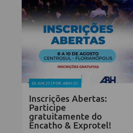
03.JUN.23 | POR: ABIH-SC
Inscrições Abertas:
Participe
gratuitamente do
Encatho & Exprotel!