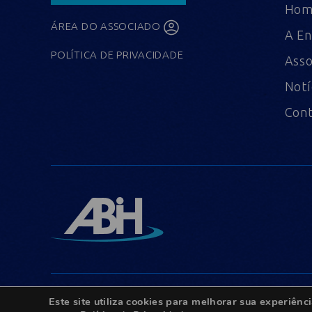
Ho
ÁREA DO ASSOCIADO
A En
POLÍTICA DE PRIVACIDADE
Asso
Notí
Con
Este site utiliza cookies para melhorar sua experiê
© Copyright 2022 - Todos os direitos reservados.