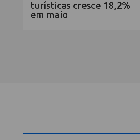
turísticas cresce 18,2%
em maio
Cadastre-se na newsletter e rec
nosso conteúdo em seu e-mail