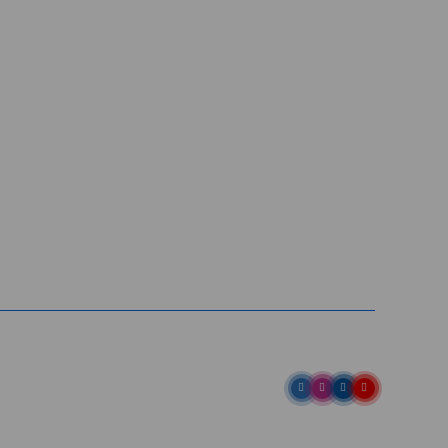
Entre em contato
Av. Pref. Osmar Cunha, 183 /
Bloco B, Sl. 801 / Centro /
88015-100 / Florianópolis / SC
abih@
(48) 98843-7711
(48) 98843-7659