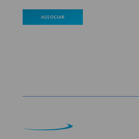
Com
ASSOCIAR
Ho
ÁREA DO ASSOCIADO
A En
POLÍTICA DE PRIVACIDADE
Asso
Notí
Con