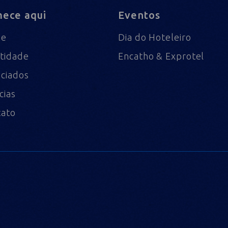
ece aqui
Eventos
me
Dia do Hoteleiro
tidade
Encatho & Exprotel
ciados
cias
tato