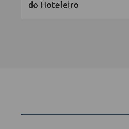
do Hoteleiro
Cadastre-se na newsletter e rec
nosso conteúdo em seu e-mail