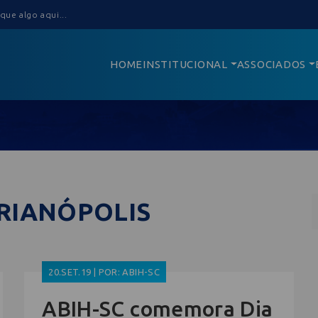
HOME
INSTITUCIONAL
ASSOCIADOS
ORIANÓPOLIS
20.SET.19 | POR: ABIH-SC
ABIH-SC comemora Dia