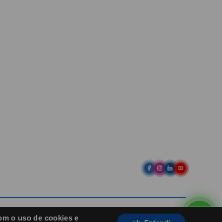
Entre em contato
Av. Pref. Osmar Cunha, 183 /
Bloco B, Sl. 801 / Centro /
88015-100 / Florianópolis / SC
abih@
(48) 98843-7711
(48) 98843-7659
om o uso de cookies e