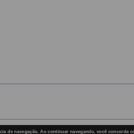
Comece aqui
Eventos
Home
Dia do Hoteleiro
A Entidade
Encatho & Exprotel
Associados
Notícias
Contato
iência de navegação. Ao continuar navegando, você concorda c