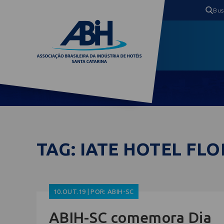
TAG: IATE HOTEL FL
10.OUT.19 | POR: ABIH-SC
ABIH-SC comemora Dia