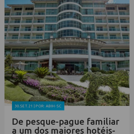
30.SET.21 | POR: ABIH-SC
De pesque-pague familiar
a um dos maiores hotéis-