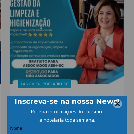
14.NOV.24 | POR: ABIH-SC
Gestão da Limpeza e
Higienização em Meios
de Hospedagem –
Inscrições Abertas!