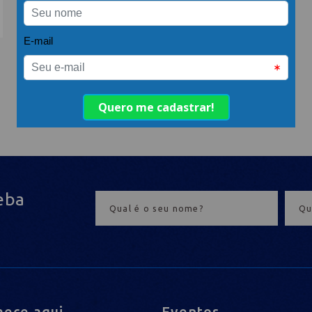
eba
ece aqui
Eventos