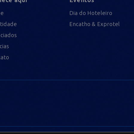
me
Dia do Hoteleiro
tidade
Encatho & Exprotel
ciados
cias
tato