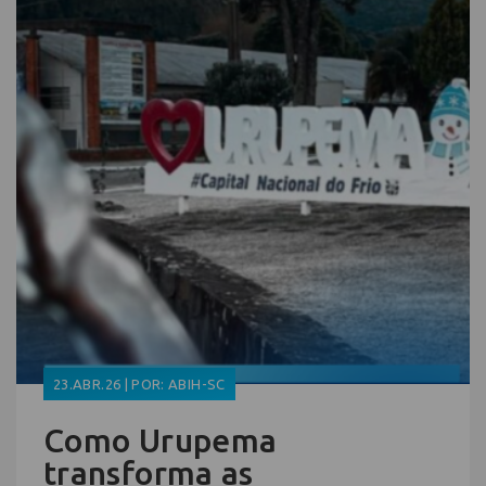
23.ABR.26 | POR: ABIH-SC
Como Urupema
transforma as