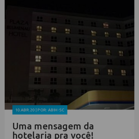
10.ABR.20 | POR: ABIH-SC
Uma mensagem da
hotelaria pra você!