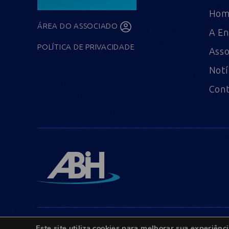
Ho
ÁREA DO ASSOCIADO
A En
POLÍTICA DE PRIVACIDADE
Asso
Notí
Con
Este site utiliza cookies para melhorar sua experiê
© Copyright 2022 - Todos os direitos reservados.