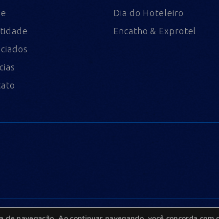
me
Dia do Hoteleiro
tidade
Encatho & Exprotel
ciados
cias
tato
ncia de navegação. Ao continuar navegando, você concorda com o