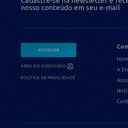
Cadastre-se na newsletter e rec
nosso conteúdo em seu e-mail
Com
ASSOCIAR
Ho
ÁREA DO ASSOCIADO
A En
POLÍTICA DE PRIVACIDADE
Asso
Notí
Con