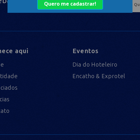
eba
ece aqui
Eventos
me
Dia do Hoteleiro
tidade
Encatho & Exprotel
ciados
cias
tato