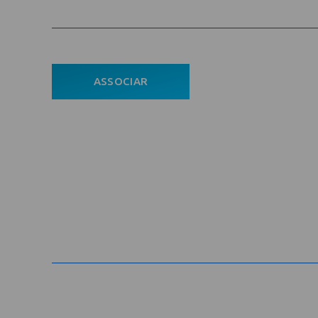
Com
ASSOCIAR
Ho
ÁREA DO ASSOCIADO
A En
POLÍTICA DE PRIVACIDADE
Asso
Notí
Con