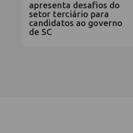
apresenta desafios do
setor terciário para
candidatos ao governo
de SC
Cadastre-se na newsletter e rec
nosso conteúdo em seu e-mail