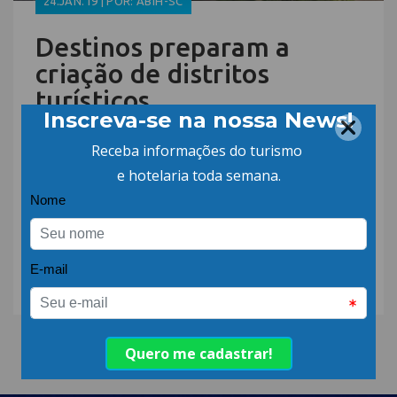
24.JAN.19 | POR: ABIH-SC
Destinos preparam a
criação de distritos
turísticos
16.NOV.18 | POR: ABIH-SC
Votação para o Título
“Beto Carrero de
Excelência no Turismo”
vai até dia 03/12