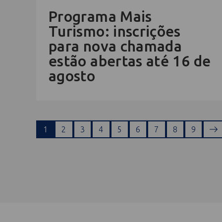
Programa Mais
Turismo: inscrições
para nova chamada
estão abertas até 16 de
agosto
1
2
3
4
5
6
7
8
9