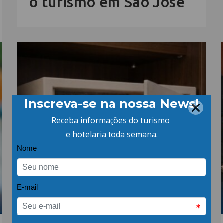
o turismo em São José
16.JUL.26 | POR: ABIH-SC