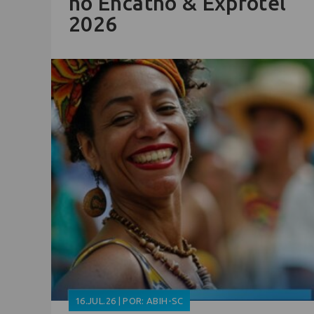
no Encatho & Exprotel
2026
16.JUL.26 | POR: ABIH-SC