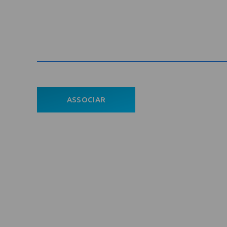
Cadastre-se na newsletter e rec
nosso conteúdo em seu e-mail
Com
ASSOCIAR
Ho
ÁREA DO ASSOCIADO
A En
POLÍTICA DE PRIVACIDADE
Asso
Notí
Con