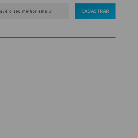
CADASTRAR
Entre em contato
Av. Pref. Osmar Cunha, 183 /
Bloco B, Sl. 801 / Centro /
88015-100 / Florianópolis / SC
abih@
(48) 98843-7711
(48) 98843-7659