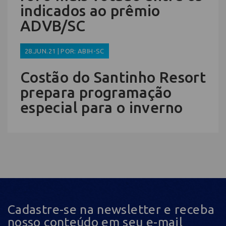
indicados ao prêmio
ADVB/SC
28.JUN.21 | POR: ABIH-SC
Costão do Santinho Resort
prepara programação
especial para o inverno
Cadastre-se na newsletter e receba
nosso conteúdo em seu e-mail