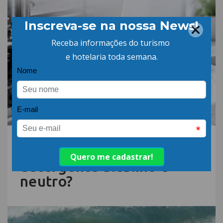
06.AGO.26 | POR: ABIH-SC
Qual a diferença entre
detergente alcalino e
neutro?