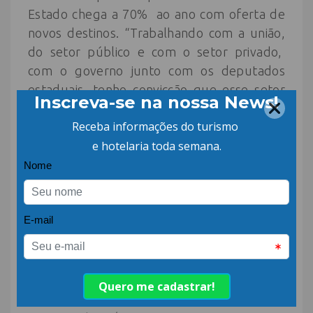
Estado chega a 70% ao ano com oferta de
novos destinos. “Trabalhando com a união,
do setor público e com o setor privado,
com o governo junto com os deputados
estaduais, tenho convicção que esse setor
vai crescer cada vez mais”, aposta,
reafirmando que Santa Catarina está
vivendo o melhor momento para o setor
dos cruzeiros.
Informações da Setur apontaram que a
temporada de cruzeiros marítimos
2023/2024 contabilizou um aumento de
78% no número de leitos e o período da
temporada foi mais longo, com 172 dias.
Números de Santa Catarina – Setur