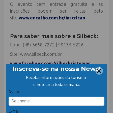
O evento tem entrada gratuita e as
inscrições podem ser feitas pelo
site
www.encatho.com.br/inscricao
Para saber mais sobre a Silbeck:
Fone: (48) 3658-7272 | 99134-5226
Site: www.silbeck.com.br
www.facebook.com/silbecksistemas
Fonte:
Encatho
COMPARTILHE: