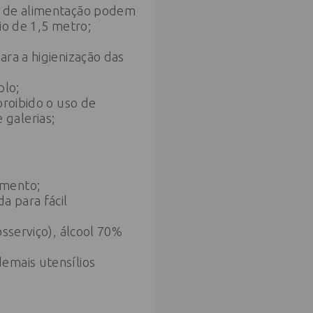
as de alimentação podem
io de 1,5 metro;
ra a higienização das
plo;
proibido o uso de
 galerias;
imento;
a para fácil
osserviço), álcool 70%
emais utensílios