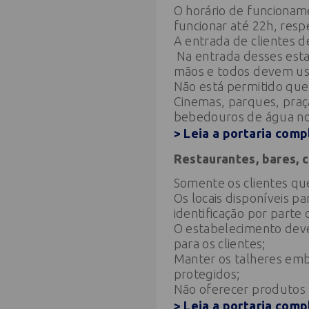
O horário de funcionam
funcionar até 22h, resp
A entrada de clientes d
Na entrada desses estab
mãos e todos devem us
Não está permitido que
Cinemas, parques, praça
bebedouros de água nos
> Leia a portaria comp
Restaurantes, bares, c
Somente os clientes qu
Os locais disponíveis p
identificação por parte 
O estabelecimento deve 
para os clientes;
Manter os talheres emb
protegidos;
Não oferecer produtos
> Leia a portaria comp