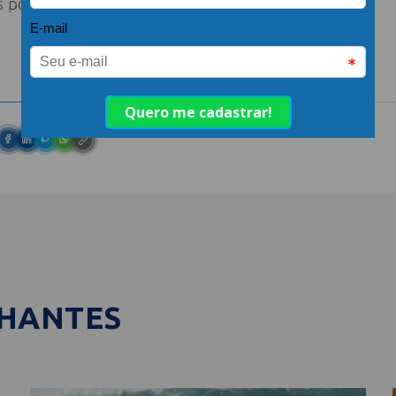
es poderão ser retomadas antes desta data.
LHANTES