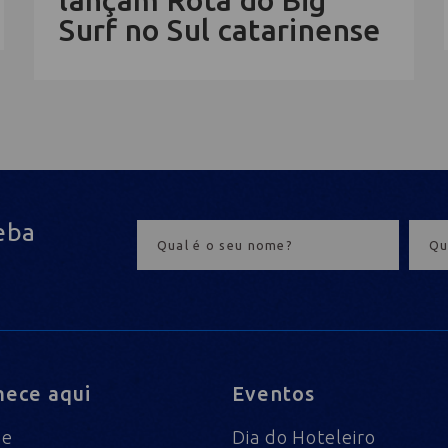
lançam Rota do Big
Surf no Sul catarinense
eba
ece aqui
Eventos
me
Dia do Hoteleiro