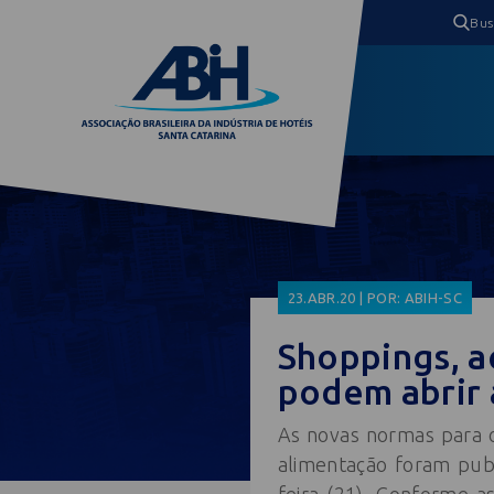
23.ABR.20 | POR: ABIH-SC
Shoppings, a
podem abrir 
As novas normas para o
alimentação foram publ