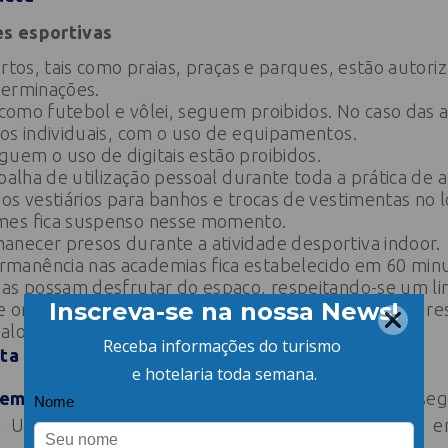
es esportivas
ertos, tais como praias, praças e parques, estão auto
terminações.
s como futebol e vôlei, seguem proibidos. No caso das a
os individuais, com o uso de equipamentos.
uem o uso de digitais estão proibidos.
oalha de utilização pessoal durante toda a prática de at
os vestiários para banhos e trocas de vestimentas no l
mes fica suspenso nesse momento.
necer presos durante a atividade desportiva indoor.
manência nas academias fica estabelecido em 60 min
oas possam desfrutar do espaço, respeitando-se um li
 organizar um grupo de usuários por cada horário, r
alo para limpeza do chão.
eta
emias do Sesc Santa Catarina
está prevista para seg
 Unidade já vinha se organizando internamente, e