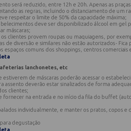
ento será reduzido, entre 12h e 20h. Apenas as praç
eitando as regras, incluindo o distanciamento de um ra
eve respeitar o limite de 50% da capacidade máxima;
elecimentos deve ser disponibilizado álcool em gel pa
ar máscaras;
 os clientes provem roupas ou maquiagens, por exem
s de diversão e similares não estão autorizados- Fica 
 espaços comuns dos shoppings, centros comerciais e
leta
afeterias lanchonetes, etc
e estiverem de máscaras poderão acessar o estabelec
ara assento deverão estar sinalizados de forma adequad
dos clientes;
fornecer na entrada e no início da fila do buffet (aut
alados individualmente, e manter os pratos, copos e d
 para degustação
leta