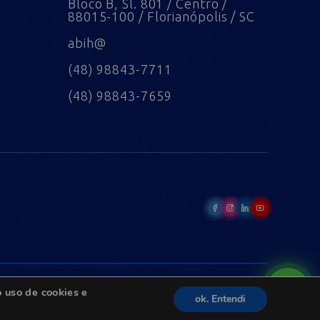
Bloco B, Sl. 801 / Centro /
88015-100 / Florianópolis / SC
abih@
(48) 98843-7711
(48) 98843-7659
 uso de cookies e
ok. Entendi