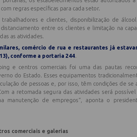
 portarias, os estabelecimentos estão autorizados a 
, com regras específicas para cada setor.
trabalhadores e clientes, disponibilização de álco
 distanciamento entre os clientes e limitação na ca
das as atividades.
milares, comércio de rua e restaurantes já estav
13), conforme a portaria 244
.
ing e centros comerciais foi uma das pautas recor
erno do Estado. Esses equipamentos tradicionalment
rculação de pessoas e, por isso, têm condições de se
Com a retomada segura das atividades será possível
e na manutenção de empregos”, aponta o presiden
tros comerciais e galerias