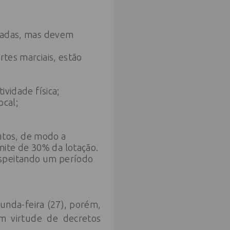
rizadas, mas devem
rtes marciais, estão
ividade física;
ocal;
utos, de modo a
mite de 30% da lotação.
espeitando um período
unda-feira (27), porém,
m virtude de decretos