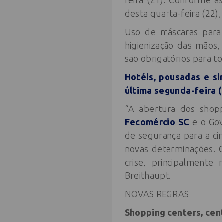
feira (21). Conforme as
desta quarta-feira (22)
Uso de máscaras para 
higienização das mãos,
são obrigatórios para to
Hotéis, pousadas e si
última segunda-feira (
“A abertura dos shopp
Fecomércio SC
e o Gov
de segurança para a ci
novas determinações. 
crise, principalment
Breithaupt.
NOVAS REGRAS
Shopping centers, cen