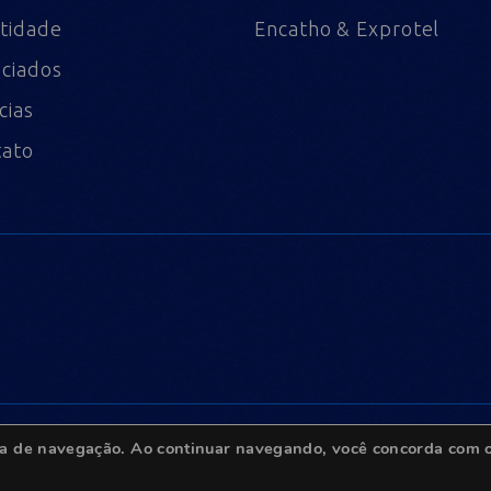
tidade
Encatho & Exprotel
ciados
cias
tato
ncia de navegação. Ao continuar navegando, você concorda com o