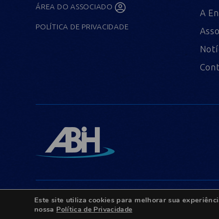
ÁREA DO ASSOCIADO
A En
POLÍTICA DE PRIVACIDADE
Asso
Notí
Con
Este site utiliza cookies para melhorar sua experiê
© Copyright 2022 - Todos os direitos reservados.
nossa
Política de Privacidade