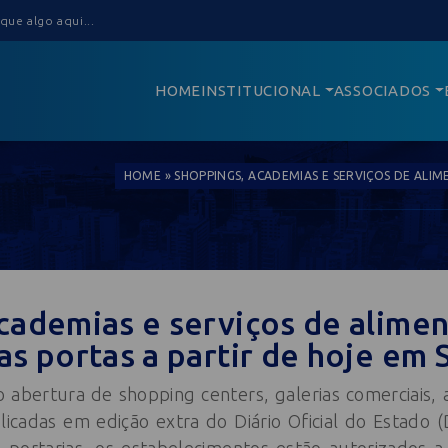
HOME
INSTITUCIONAL
ASSOCIADOS
HOME
»
SHOPPINGS, ACADEMIAS E SERVIÇOS DE ALI
cademias e serviços de alime
as portas a partir de hoje em 
 abertura de shopping centers, galerias comerciais, 
icadas em edição extra do Diário Oficial do Estado (